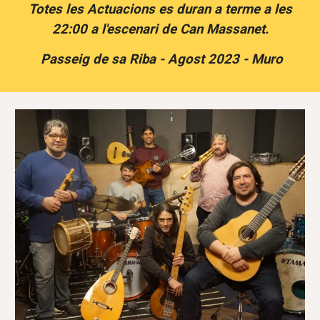
Totes les Actuacions es duran a terme a les
22:00 a l'escenari de Can Massanet.
Passeig de sa Riba - Agost 202
3
- Muro