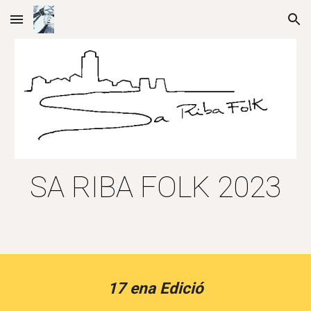
Skip to main content
Skip to navigation
SA RIBA FOLK 202
3
1
7
ena Edició