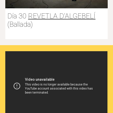
Día
3
0
REVETLA D'ALGEBELÍ
(Ballada)