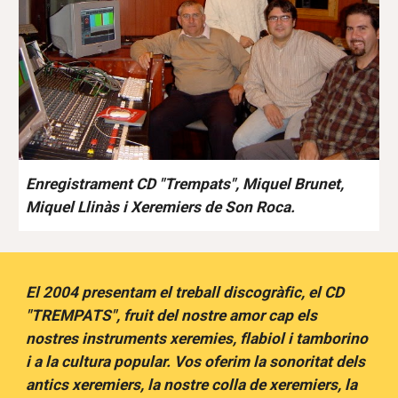
Enregistrament CD "Trempats", Miquel Brunet,
Miquel Llinàs i Xeremiers de Son Roca.
El 2004 presentam el treball discogràfic, el CD
"TREMPATS", fruit del nostre amor cap els
nostres instruments xeremies, flabiol i tamborino
i a la cultura popular. Vos oferim la sonoritat dels
antics xeremiers, la nostre colla de xeremiers, la