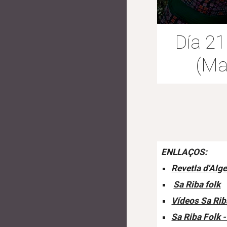
Día 21
(Ma
ENLLAÇOS:
Revetla d'Alge
Sa Riba folk
Vídeos Sa Rib
Sa Riba Folk -