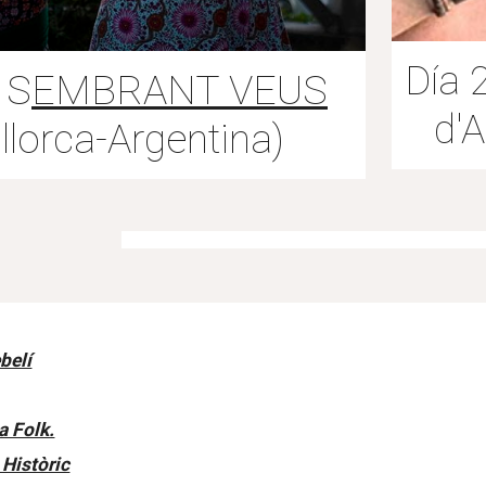
Día 
 S
EMBRANT VEUS
d'
llorca-Argentina)
belí
a Folk.
 Històric