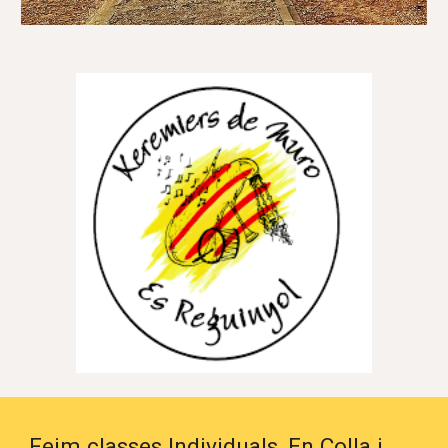
Feim
classes Individuals,
En Colla
i