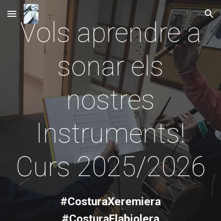
Skip to main content
Skip to navigation
Vols aprendre a
sonar els
nostres
Instruments!
Curs 2025/2026
#CosturaXeremiera
#CosturaFlabiolera