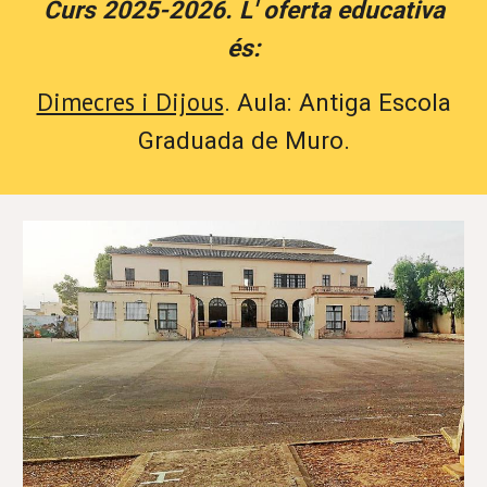
Curs 2025-2026.
L
'
oferta educativa
és
:
Dimecres i Dijous
.
Aula: Antiga Escola
Graduada
de Muro.