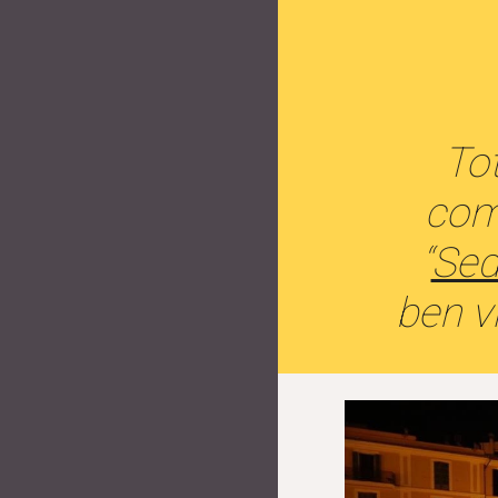
Tot
com 
“
Sed
ben vi