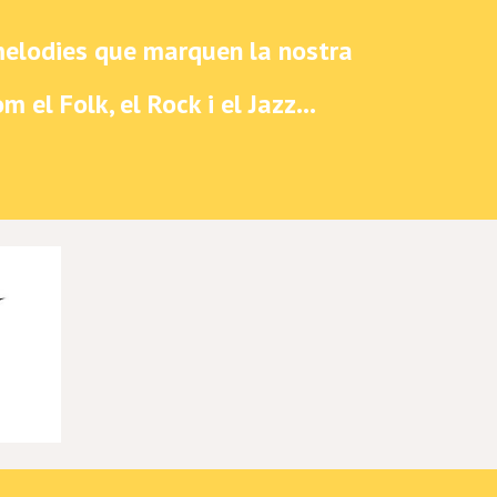
 melodies que marquen la nostra
el Folk, el Rock i el Jazz...