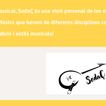
musical, SedaÇ és una visió personal de les
Músics que bevem de diferents disciplines com 
ició i estils musicals!