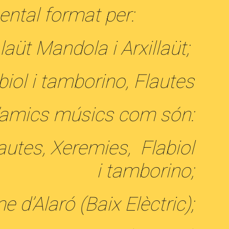
ntal format per:
laüt Mandola i Arxillaüt;
iol i tamborino, Flautes
d’amics músics com són:
autes, Xeremies, Flabiol
i tamborino;
d’Alaró (Baix Elèctric);