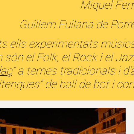
Miquel Feme
Guillem Fullana de Porrer
s ells experimentats músics 
són el Folk, el Rock i el J
aç
” a temes tradicionals i d’
tenques” de ball de bot i conc