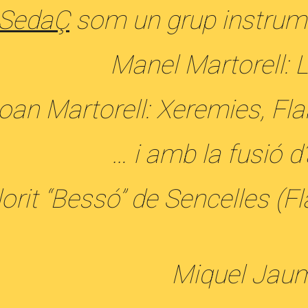
SedaÇ
som
un grup instrume
Manel Martorell: L
oan Martorell: Xeremies, Flab
… i amb la fusió 
rit “Bessó” de Sencelles (Fl
Miquel Jaume 