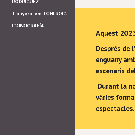
RODRÍGUEZ
T'anyorarem TONI ROIG
ICONOGRAFÍA
Aquest 202
Després de l
enguany amb 
escenaris de
Durant la no
vàries forma
espectacles