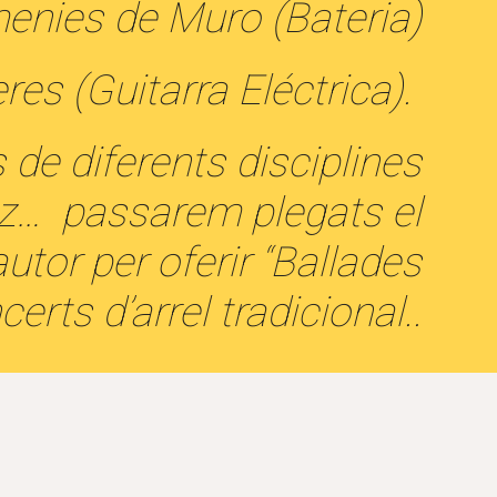
nies de Muro (Bateria)
es (Guitarra Eléctrica).
de diferents disciplines
azz… passarem plegats el
autor per oferir “Ballades
erts d’arrel tradicional..